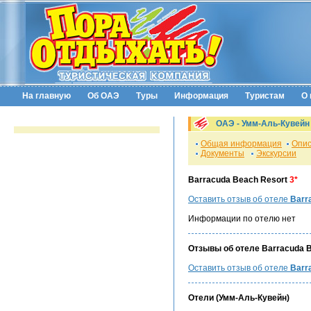
На главную
Об ОАЭ
Туры
Информация
Туристам
О 
ОАЭ - Умм-Аль-Кувейн
Общая информация
Опис
Документы
Экскурсии
Barracuda Beach Resort
3*
Оставить отзыв об отеле
Barr
Информации по отелю нет
Отзывы об отеле Barracuda B
Оставить отзыв об отеле
Barr
Отели (Умм-Аль-Кувейн)