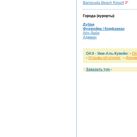
Barracuda Beach Resort
3*
Города (курорты)
Дубаи
Фуджейра / Корфаккан
Абу-Даби
Аджман
ОАЭ - Умм-Аль-Кувейн:
Об
Отзывы об отелях
Докум
Заказать тур