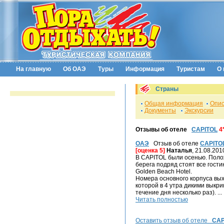
На главную
Об ОАЭ
Туры
Информация
Туристам
О 
Страны
Общая информация
Опис
Документы
Экскурсии
Отзывы об отеле
CAPITOL
4
ОАЭ
Отзыв об отеле
CAPITO
[оценка 5]
Наталья
, 21.08.201
В CAPITOL были осенью. Полож
берега подряд стоят все гостин
Golden Beach Hotel.
Номера основного корпуса вых
которой в 4 утра дикими выкр
течение дня несколько раз). ...
Читать полностью
Оставить отзыв об отеле
CAP