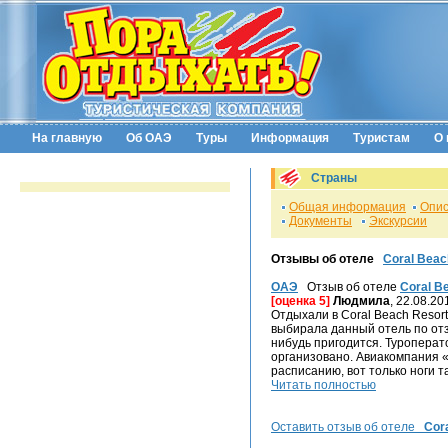
На главную
Об ОАЭ
Туры
Информация
Туристам
О 
Страны
Общая информация
Опис
Документы
Экскурсии
Отзывы об отеле
Coral Beac
ОАЭ
Отзыв об отеле
Coral B
[оценка 5]
Людмила
, 22.08.20
Отдыхали в Coral Beach Resort 
выбирала данный отель по отз
нибудь пригодится. Туроперато
организовано. Авиакомпания «
расписанию, вот только ноги та
Читать полностью
Оставить отзыв об отеле
Cor