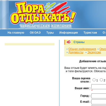
На главную
Об ОАЭ
Туры
Информация
Туристам
О 
Страны
Общая информация
Опис
Документы
Экскурсии
Добавление отзыв
Ваш отзыв будет влиять на о
и теги фильтруются. Обязат
Ваша оценка
1
2
отеля :
Ваше имя :
*
Город :
E-mail :