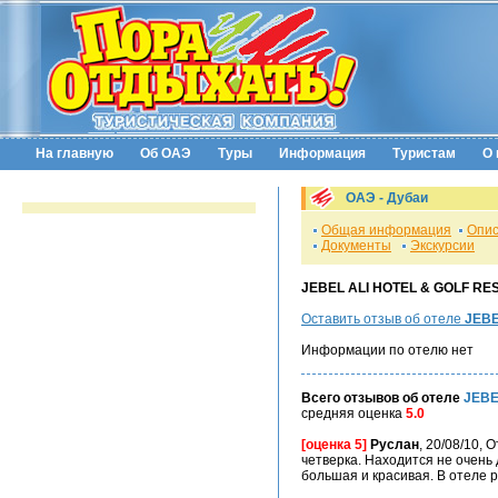
На главную
Об ОАЭ
Туры
Информация
Туристам
О 
ОАЭ -
Дубаи
Общая информация
Опис
Документы
Экскурсии
JEBEL ALI HOTEL & GOLF R
Оставить отзыв об отеле
JEBE
Информации по отелю нет
Всего отзывов об отеле
JEBE
средняя оценка
5.0
[оценка 5]
Руслан
, 20/08/10,
четверка. Находится не очень
большая и красивая. В отеле ра