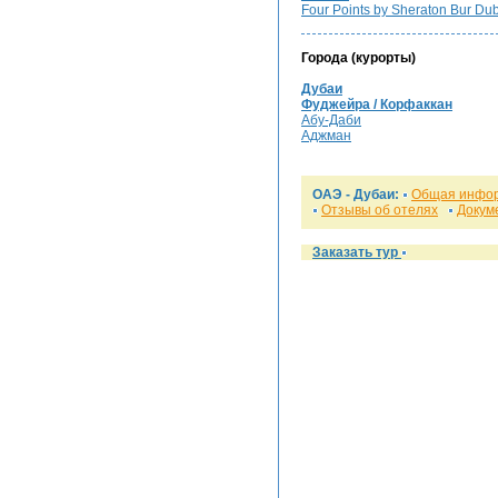
Four Points by Sheraton Bur Du
Города (курорты)
Дубаи
Фуджейра / Корфаккан
Абу-Даби
Аджман
ОАЭ -
Дубаи
:
Общая инфо
Отзывы об отелях
Докум
Заказать тур