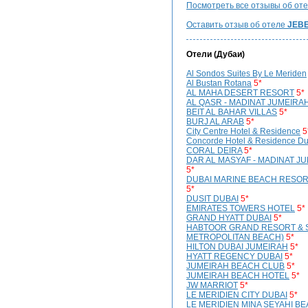
Посмотреть все отзывы об от
Оставить отзыв об отеле
JEBE
Отели (
Дубаи
)
Al Sondos Suites By Le Meriden
Al Bustan Rotana
5*
AL MAHA DESERT RESORT
5*
AL QASR - MADINAT JUMEIRA
BEIT AL BAHAR VILLAS
5*
BURJ AL ARAB
5*
City Centre Hotel & Residence
5
Concorde Hotel & Residence Du
CORAL DEIRA
5*
DAR AL MASYAF - MADINAT J
5*
DUBAI MARINE BEACH RESOR
5*
DUSIT DUBAI
5*
EMIRATES TOWERS HOTEL
5*
GRAND HYATT DUBAI
5*
HABTOOR GRAND RESORT & S
METROPOLITAN BEACH)
5*
HILTON DUBAI JUMEIRAH
5*
HYATT REGENCY DUBAI
5*
JUMEIRAH BEACH CLUB
5*
JUMEIRAH BEACH HOTEL
5*
JW MARRIOT
5*
LE MERIDIEN CITY DUBAI
5*
LE MERIDIEN MINA SEYAHI B