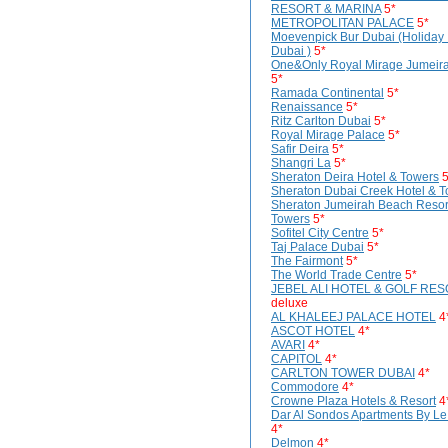
RESORT & MARINA
5*
METROPOLITAN PALACE
5*
Moevenpick Bur Dubai (Holiday 
Dubai )
5*
One&Only Royal Mirage Jumeir
5*
Ramada Continental
5*
Renaissance
5*
Ritz Carlton Dubai
5*
Royal Mirage Palace
5*
Safir Deira
5*
Shangri La
5*
Sheraton Deira Hotel & Towers
5
Sheraton Dubai Creek Hotel & 
Sheraton Jumeirah Beach Resor
Towers
5*
Sofitel City Centre
5*
Taj Palace Dubai
5*
The Fairmont
5*
The World Trade Centre
5*
JEBEL ALI HOTEL & GOLF RE
deluxe
AL KHALEEJ PALACE HOTEL
4
ASCOT HOTEL
4*
AVARI
4*
CAPITOL
4*
CARLTON TOWER DUBAI
4*
Commodore
4*
Crowne Plaza Hotels & Resort
4
Dar Al Sondos Apartments By Le
4*
Delmon
4*