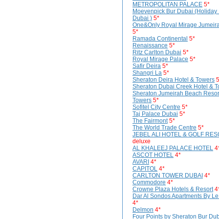
METROPOLITAN PALACE
5*
Moevenpick Bur Dubai (Holiday 
Dubai )
5*
One&Only Royal Mirage Jumeir
5*
Ramada Continental
5*
Renaissance
5*
Ritz Carlton Dubai
5*
Royal Mirage Palace
5*
Safir Deira
5*
Shangri La
5*
Sheraton Deira Hotel & Towers
5
Sheraton Dubai Creek Hotel & 
Sheraton Jumeirah Beach Resor
Towers
5*
Sofitel City Centre
5*
Taj Palace Dubai
5*
The Fairmont
5*
The World Trade Centre
5*
JEBEL ALI HOTEL & GOLF RE
deluxe
AL KHALEEJ PALACE HOTEL
4
ASCOT HOTEL
4*
AVARI
4*
CAPITOL
4*
CARLTON TOWER DUBAI
4*
Commodore
4*
Crowne Plaza Hotels & Resort
4
Dar Al Sondos Apartments By Le
4*
Delmon
4*
Four Points by Sheraton Bur Du