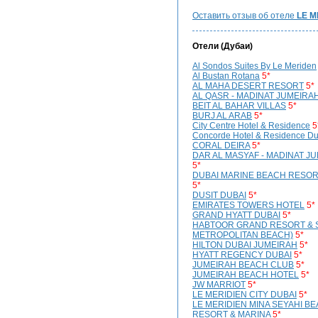
Оставить отзыв об отеле
LE M
Отели (
Дубаи
)
Al Sondos Suites By Le Meriden
Al Bustan Rotana
5*
AL MAHA DESERT RESORT
5*
AL QASR - MADINAT JUMEIRA
BEIT AL BAHAR VILLAS
5*
BURJ AL ARAB
5*
City Centre Hotel & Residence
5
Concorde Hotel & Residence Du
CORAL DEIRA
5*
DAR AL MASYAF - MADINAT J
5*
DUBAI MARINE BEACH RESOR
5*
DUSIT DUBAI
5*
EMIRATES TOWERS HOTEL
5*
GRAND HYATT DUBAI
5*
HABTOOR GRAND RESORT & S
METROPOLITAN BEACH)
5*
HILTON DUBAI JUMEIRAH
5*
HYATT REGENCY DUBAI
5*
JUMEIRAH BEACH CLUB
5*
JUMEIRAH BEACH HOTEL
5*
JW MARRIOT
5*
LE MERIDIEN CITY DUBAI
5*
LE MERIDIEN MINA SEYAHI B
RESORT & MARINA
5*