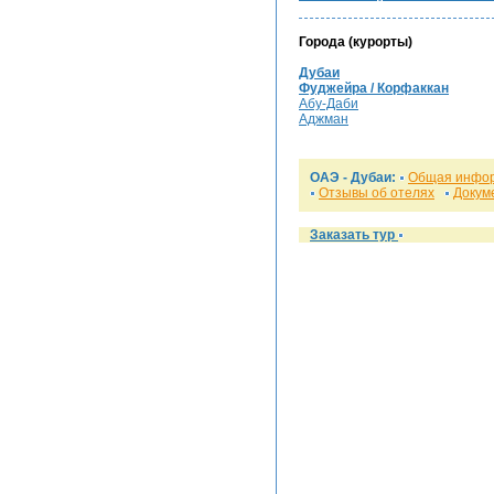
Города (курорты)
Дубаи
Фуджейра / Корфаккан
Абу-Даби
Аджман
ОАЭ -
Дубаи
:
Общая инфо
Отзывы об отелях
Докум
Заказать тур