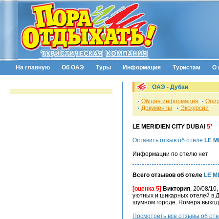
На главную
Об ОАЭ
Туры
Информация
Туристам
О 
ОАЭ -
Дубаи
Общая информация
Опис
Документы
Экскурсии
LE MERIDIEN CITY DUBAI
5*
Оставить отзыв об отеле
LE M
Информации по отелю нет
Всего отзывов об отеле
LE M
[оценка 5]
Виктория
, 20/08/1
уютных и шикарных отелей в Д
шумном городе. Номера выходят
Посмотреть все отзывы об от